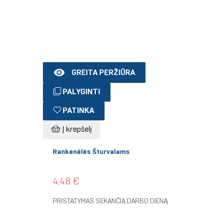

GREITA PERŽIŪRA
PALYGINTI
PATINKA
Į krepšelį
Rankenėlės Šturvalams
4,48 €
PRISTATYMAS SEKANČIĄ DARBO DIENĄ