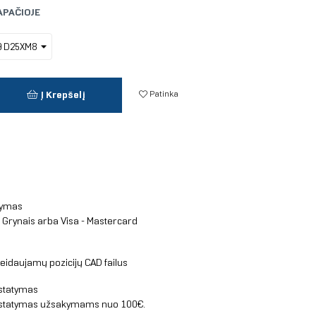
APAČIOJE
Patinka
Į Krepšelį
tymas
, Grynais arba Visa - Mastercard
idaujamų pozicijų CAD failus
statymas
tatymas užsakymams nuo 100€.