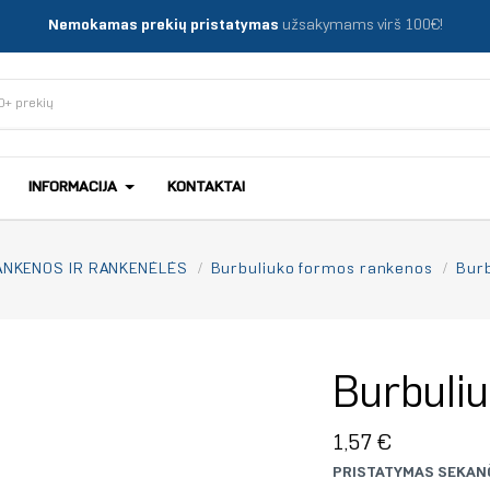
Nemokamas prekių pristatymas
užsakymams virš 100€!
INFORMACIJA
KONTAKTAI
ANKENOS IR RANKENĖLĖS
Burbuliuko formos rankenos
Burb
Burbuliu
1,57 €
PRISTATYMAS SEKANČ