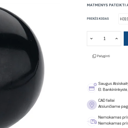
MATMENYS PATEIKTI 
PREKĖS KODAS
Palyginti
Saugus Atsiskai
El. Bankininkystė
CAD failai
Atsiunčiame page
Nemokamas pri
Nemokamas pris