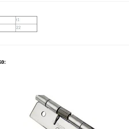
t1
22
ko: