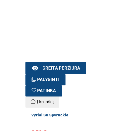

GREITA PERŽIŪRA
PALYGINTI
PATINKA
Į krepšelį
Vyriai Su Spyruokle