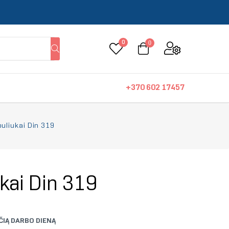
0
0
+370 602 17457
uliukai Din 319
kai Din 319
IĄ DARBO DIENĄ