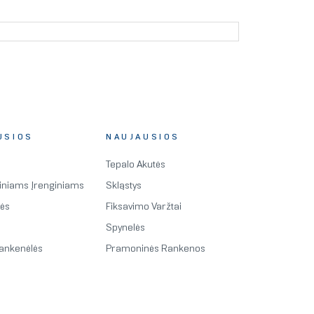
USIOS
NAUJAUSIOS
Tepalo Akutės
iniams Įrenginiams
Skląstys
lės
Fiksavimo Varžtai
Spynelės
ankenėlės
Pramoninės Rankenos