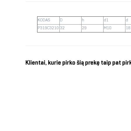
KODAS
D
h
d1
d
P319C3210
32
29
M10
18
Klientai, kurie pirko šią prekę taip pat pir