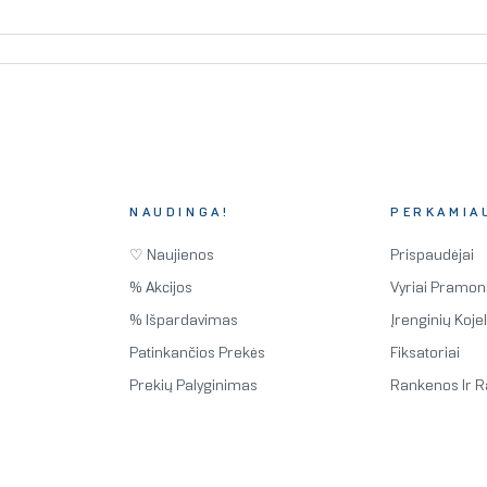
NAUDINGA!
PERKAMIA
♡ Naujienos
Prispaudėjai
% Akcijos
Vyriai Pramon
% Išpardavimas
Įrenginių Koje
Patinkančios Prekės
Fiksatoriai
Prekių Palyginimas
Rankenos Ir R