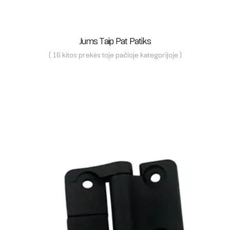
Jums Taip Pat Patiks
( 16 kitos prekės toje pačioje kategorijoje )