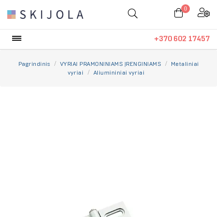
0
Toggle
☰
+370 602 17457
navigation
Pagrindinis
VYRIAI PRAMONINIAMS ĮRENGINIAMS
Metaliniai
vyriai
Aliumininiai vyriai