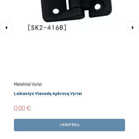
‹
›
Metaliniai Vyriai
Laikantys Vienodą Apkrovą Vyriai
Kaina
0,00 €
Į KREPŠELĮ