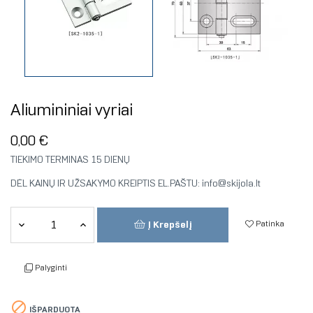
Aliumininiai vyriai
0,00 €
TIEKIMO TERMINAS 15 DIENŲ
DĖL KAINŲ IR UŽSAKYMO KREIPTIS EL.PAŠTU: info@skijola.lt
Patinka
Į Krepšelį
Palyginti

IŠPARDUOTA